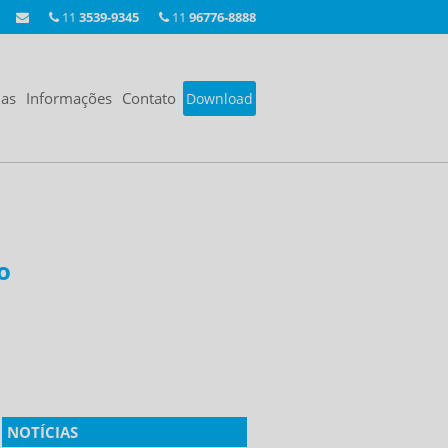
11
3539-9345
11
96776-8888
ias
Informações
Contato
Download
o
NOTÍCIAS