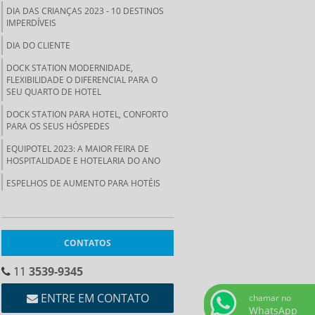
DIA DAS CRIANÇAS 2023 - 10 DESTINOS
IMPERDÍVEIS
DIA DO CLIENTE
DOCK STATION MODERNIDADE,
FLEXIBILIDADE O DIFERENCIAL PARA O
SEU QUARTO DE HOTEL
DOCK STATION PARA HOTEL, CONFORTO
PARA OS SEUS HÓSPEDES
EQUIPOTEL 2023: A MAIOR FEIRA DE
HOSPITALIDADE E HOTELARIA DO ANO
ESPELHOS DE AUMENTO PARA HOTÉIS
FERRO DE PASSAR ROUPA
FERRO DE PASSAR ROUPA A SECO PARA
HOTÉIS
CONTATOS
FERRO DE PASSAR ROUPA A VAPOR PARA
11
3539-9345
HOTÉIS
ENTRE EM CONTATO
FERRO E TÁBUA DE PASSAR ROUPA, UM
chamar no
DIFERENCIAL PARA O SEU HOTEL.
WhatsApp