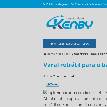
R. Maria de Jesus, 6 - Chacara California - Sã
0
iten(s) para orçamento
Home
»
Notícias
»
Varal retrátil para o banh
Varal retrátil para o b
Gostou? compartilhe!
Atualmente o aproveitamento de to
retrátil que possui um fio ou varet