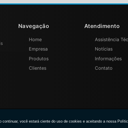
Navegação
Atendimento
Home
Assistência Té
is
Empresa
Notícias
Produtos
Informações
Clientes
Contato
W3C
W3C
610 de 19/02/1998). Todos os direitos reservados.