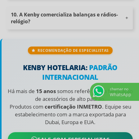
MANUAL VAPORIZADOR KB-VP-011WP
10. A Kenby comercializa balanças e rádios-
relógio?
RECOMENDAÇÃO DE ESPECIALISTAS
KENBY HOTELARIA:
PADRÃO
INTERNACIONAL
chamar no
Há mais de
15 anos
somos referência na fabricação
WhatsApp
de acessórios de alto padrão.
Produtos com
certificação INMETRO
. Equipe seu
estabelecimento com a marca exportada para
Dubai, Europa e EUA.