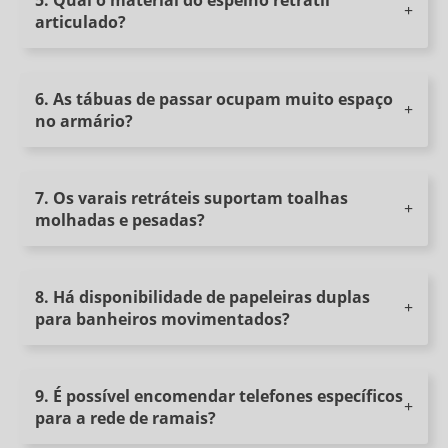
SUPORTE DE MALA KB-SDM-127
articulado?
SUPORTE DE MALA KB-SDM-128
TELEFONES
6. As tábuas de passar ocupam muito espaço
HT-20
no armário?
HT-60
TELEFONE PARA APARTAMENTO ECONÔMICO KB-TA-12
7. Os varais retráteis suportam toalhas
TELEFONE PARA APARTAMENTO LUXO KB TA 77
molhadas e pesadas?
TELEFONE PARA APARTAMENTO MID SCALE KB TA 62
TELEFONE PARA BANHEIRO
8. Há disponibilidade de papeleiras duplas
TELEFONE PARA LOBBY OU EMERGÊNCIA
para banheiros movimentados?
VARAL RETRÁTIL
VARAL RETRÁTIL KB-VR-001
TERMÔMETRO INFRAVERMELHO DE PADRÃO CLÍNICO BITEWJ-02
9. É possível encomendar telefones específicos
para a rede de ramais?
BITEWJ-02 - FICHA TÉCNICA