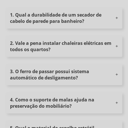
PRODUTOS PARA PASSAR ROUPA
KB-FDP-501B (SECO)
1. Qual a durabilidade de um secador de
KB-FDP-506 (VAPOR)
cabelo de parede para banheiro?
ORGANIZADOR PARA FERRO DE PASSAR ROUPA KB-ODPR-300
TÁBUA DE PASSAR ROUPA KB-TDPR-236
2. Vale a pena instalar chaleiras elétricas em
TÁBUA DE PASSAR ROUPA KB-TDPR-343
todos os quartos?
VAPORIAZADOR KB-VP-011WP
SECADOR DE CABELO
3. O ferro de passar possui sistema
SECADOR DE CABELO 1600W COM AR QUENTE KB-SDC-800C-16
automático de desligamento?
SECADOR DE CABELO 1800W COM AR QUENTE E FRIO KB-SDC-800-18
SECADOR DE CABELO 1800W COM AR QUENTE E FRIO KB-SDC-400-18
4. Como o suporte de malas ajuda na
SECADOR DE CABELO COM SUPORTE PARA PAREDE KB-SDC-600-15
preservação do mobiliário?
SECADOR DE CABELO MODELO PRIME KB-SDC-900-20
SUPORTE DE MALA
5. Qual o material do espelho retrátil