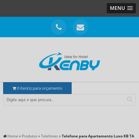
MENU
0
iten(s) para orçamento
Home
»
Produtos
»
Telefones
»
Telefone para Apartamento Luxo KB TA