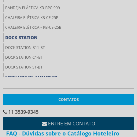
BANDEJA PLÁSTICA KB-BPC-999
CHALEIRA ELÉTRICA KB-CE 25P
CHALEIRA ELÉTRICA – KB-CE-25B
DOCK STATION
DOCK STATION B11-BT
DOCK STATION C1-BT
DOCK STATION S1-BT
ESPELHOS DE AUMENTO
ESPELHO DE AUMENTO COM LUZ DE LED KB-EDA-175
ESPELHO DE AUMENTO DE BANCADA KB-EDA-827
CONTATOS
ESPELHO DE AUMENTO KB-EDA-314
11
3539-9345
PORTA TOALHAS
ENTRE EM CONTATO
PORTA TOALHAS KB-PT-500(50CM)
FAQ - Dúvidas sobre o Catálogo Hoteleiro