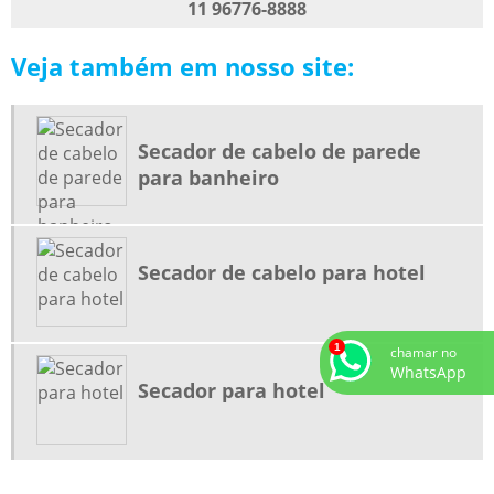
11 96776-8888
FORNECEDORES DE PRODUTOS HOTELEIROS
Veja também em nosso site:
FORNECEDORES DE PRODUTOS PARA HOTEL
FORNECEDORES DE PRODUTOS PARA HOTELARIA
LOJA DE PRODUTOS PARA HOTELARIA
Secador de cabelo de parede
MALEIRO PARA QUARTO DE HOTEL
para banheiro
ONDE COMPRAR SECADOR DE CABELO COM SUPORTE DE PAREDE
PAPELEIRA DUPLA PARA HOTEL
Secador de cabelo para hotel
PORTA PAPEL HIGIÊNICO INOX DUPLO
PORTA PAPEL HIGIÊNICO PARA HOTEL
PORTA TOALHA DOBRÁVEL
chamar no
WhatsApp
PORTA TOALHA LINHA HOTELARIA
Secador para hotel
PORTA TOALHA PARA HOTEL
PRODUTOS PARA HOTÉIS
PRODUTOS PARA HOTÉIS E POUSADAS