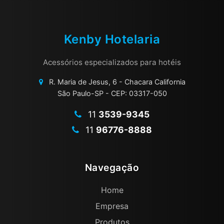
VARAL RETRÁTIL EM INOX
VARAL RETRÁTIL PARA HOTEL
Kenby Hotelaria
Acessórios especializados para hotéis
R. Maria de Jesus, 6 - Chacara California
São Paulo-SP - CEP: 03317-050
11
3539-9345
11
96776-8888
Navegação
Home
Empresa
Produtos