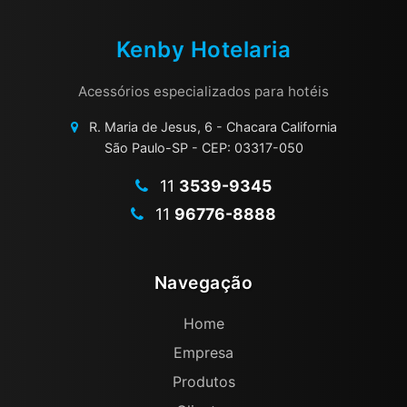
SECADOR DE CABELO PARA HOTEL
SECADOR DE PAREDE PARA HOTEL
Kenby Hotelaria
SECADOR PARA HOTEL
SUPORTE APARADOR DE MALAS HOTEL DOBRÁVEL
Acessórios especializados para hotéis
SUPORTE PARA FERRO DE PASSAR
R. Maria de Jesus, 6 - Chacara California
São Paulo-SP - CEP: 03317-050
SUPORTE PARA SECADOR DE CABELO ONDE COMPRAR
TABUA DE PASSAR ROUPA PARA HOTEL
11
3539-9345
TOALHEIRO CROMADO
11
96776-8888
TOALHEIRO INOX HOTEL
TOALHEIRO PARA HOTEL
Navegação
VARAL RETRÁTIL EM INOX
Home
VARAL RETRÁTIL PARA HOTEL
Empresa
Produtos