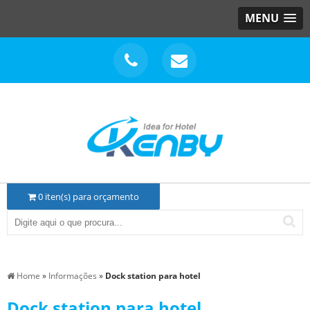
MENU
0
iten(s) para orçamento
Home
»
Informações
»
Dock station para hotel
Dock station para hotel