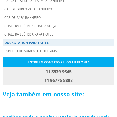
BARRA DE SEGURANÇA PARA BANHEIRO
CABIDE DUPLO PARA BANHEIRO
CABIDE PARA BANHEIRO
CHALEIRA ELÉTRICA COM BANDEJA
CHALEIRA ELÉTRICA PARA HOTEL
DOCK STATION PARA HOTEL
ESPELHO DE AUMENTO HOTELARIA
ESPELHO RETRÁTIL PARA HOTEL
ENTRE EM CONTATO PELOS TELEFONES
FABRICA DE ESPELHO DE AUMENTO
11 3539-9345
FERRO DE PASSAR ROUPA PARA HOTEL
11 96776-8888
FORNECEDORES DE PRODUTOS HOTELEIROS
Veja também em nosso site:
FORNECEDORES DE PRODUTOS PARA HOTEL
FORNECEDORES DE PRODUTOS PARA HOTELARIA
LOJA DE PRODUTOS PARA HOTELARIA