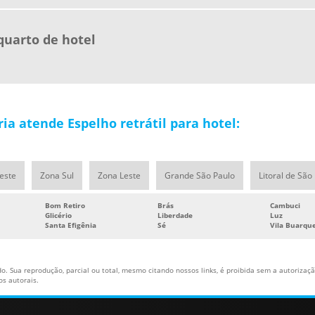
quarto de hotel
ia atende Espelho retrátil para hotel:
este
Zona Sul
Zona Leste
Grande São Paulo
Litoral de São
Bom Retiro
Brás
Cambuci
Glicério
Liberdade
Luz
Santa Efigênia
Sé
Vila Buarqu
o. Sua reprodução, parcial ou total, mesmo citando nossos links, é proibida sem a autorização
tos autorais
.