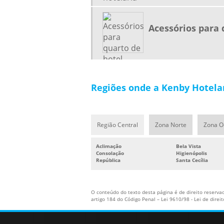
Acessórios para 
Regiões onde a Kenby Hotelar
Região Central
Zona Norte
Zona O
Aclimação
Bela Vista
Consolação
Higienópolis
República
Santa Cecília
O conteúdo do texto desta página é de direito reservad
artigo 184 do Código Penal –
Lei 9610/98 - Lei de direi