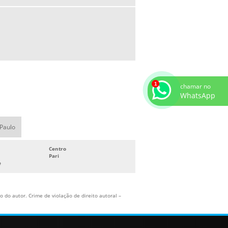
PRODUTOS PARA HOTELARIA
RADIO RELÓGIO PARA HOTEL
SECADOR DE CABELO DE PAREDE
SECADOR DE CABELO DE PAREDE PARA
BANHEIRO
SECADOR DE CABELO PARA HOTEL
chamar no
WhatsApp
SECADOR DE PAREDE PARA HOTEL
SECADOR PARA HOTEL
 Paulo
SUPORTE APARADOR DE MALAS HOTEL
DOBRÁVEL
Centro
SUPORTE PARA FERRO DE PASSAR
Pari
e
SUPORTE PARA SECADOR DE CABELO
ONDE COMPRAR
 do autor. Crime de violação de direito autoral –
TABUA DE PASSAR ROUPA PARA HOTEL
TOALHEIRO CROMADO