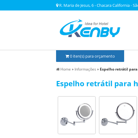
R. Maria de Jesus, 6 - Chacara California - Sã
0
iten(s) para orçamento
Home
»
Informações
»
Espelho retrátil para
Espelho retrátil para 