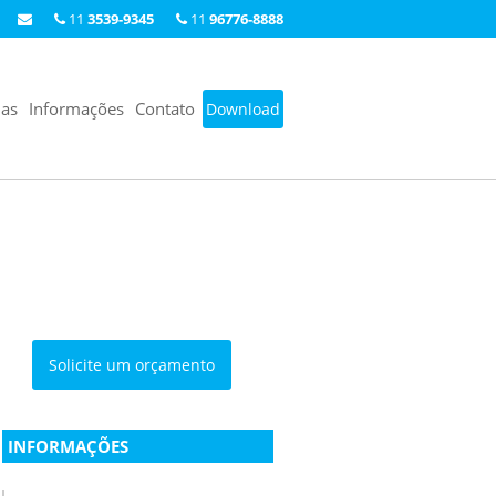
11
3539-9345
11
96776-8888
ias
Informações
Contato
Download
Solicite um orçamento
INFORMAÇÕES