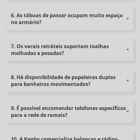
TELEFONES
6. As tábuas de passar ocupam muito espaço
HT-20
no armário?
HT-60
TELEFONE PARA APARTAMENTO ECONÔMICO KB-TA-12
7. Os varais retráteis suportam toalhas
TELEFONE PARA APARTAMENTO LUXO KB TA 77
molhadas e pesadas?
TELEFONE PARA APARTAMENTO MID SCALE KB TA 62
TELEFONE PARA BANHEIRO
8. Há disponibilidade de papeleiras duplas
TELEFONE PARA LOBBY OU EMERGÊNCIA
para banheiros movimentados?
VARAL RETRÁTIL
VARAL RETRÁTIL KB-VR-001
TERMÔMETRO INFRAVERMELHO DE PADRÃO CLÍNICO BITEWJ-02
9. É possível encomendar telefones específicos
para a rede de ramais?
BITEWJ-02 - FICHA TÉCNICA
MANUAL VAPORIZADOR KB-VP-011WP
10. A Kenby comercializa balanças e rádios-