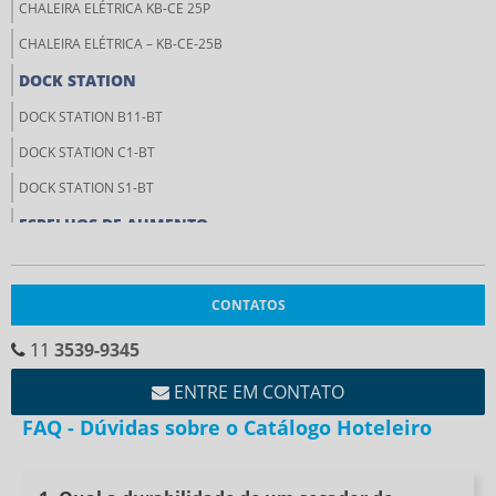
CHALEIRA ELÉTRICA KB-CE 25P
CHALEIRA ELÉTRICA – KB-CE-25B
DOCK STATION
DOCK STATION B11-BT
DOCK STATION C1-BT
DOCK STATION S1-BT
ESPELHOS DE AUMENTO
ESPELHO DE AUMENTO COM LUZ DE LED KB-EDA-175
ESPELHO DE AUMENTO DE BANCADA KB-EDA-827
CONTATOS
ESPELHO DE AUMENTO KB-EDA-314
11
3539-9345
PORTA TOALHAS
ENTRE EM CONTATO
PORTA TOALHAS KB-PT-500(50CM)
FAQ - Dúvidas sobre o Catálogo Hoteleiro
PRODUTOS PARA PASSAR ROUPA
KB-FDP-501B (SECO)