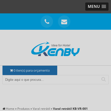
MENU
0
iten(s) para orçamento
Home
»
Produtos
»
Varal retrátil
»
Varal retrátil KB-VR-001