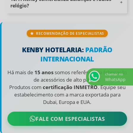
relógio?
RECOMENDAÇÃO DE ESPECIALISTAS
KENBY HOTELARIA:
PADRÃO
INTERNACIONAL
Há mais de
15 anos
somos referência na fabricação
chamar no
de acessórios de alto padrão.
WhatsApp
Produtos com
certificação INMETRO
. Equipe seu
estabelecimento com a marca exportada para
Dubai, Europa e EUA.
FALE COM ESPECIALISTAS