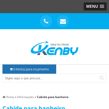
MENU
0
iten(s) para orçamento
Home
»
Informações
»
Cabide para banheiro
Cabide para banheiro