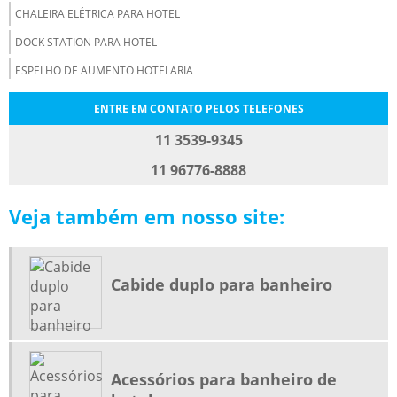
CHALEIRA ELÉTRICA PARA HOTEL
DOCK STATION PARA HOTEL
ESPELHO DE AUMENTO HOTELARIA
ESPELHO RETRÁTIL PARA HOTEL
ENTRE EM CONTATO PELOS TELEFONES
FABRICA DE ESPELHO DE AUMENTO
11 3539-9345
FERRO DE PASSAR ROUPA PARA HOTEL
11 96776-8888
FORNECEDORES DE PRODUTOS HOTELEIROS
Veja também em nosso site:
FORNECEDORES DE PRODUTOS PARA HOTEL
FORNECEDORES DE PRODUTOS PARA HOTELARIA
LOJA DE PRODUTOS PARA HOTELARIA
Cabide duplo para banheiro
MALEIRO PARA QUARTO DE HOTEL
ONDE COMPRAR SECADOR DE CABELO COM SUPORTE DE PAREDE
PAPELEIRA DUPLA PARA HOTEL
Acessórios para banheiro de
PORTA PAPEL HIGIÊNICO INOX DUPLO