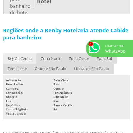
hotel
PORTA PAPEL HIGIÊNICO PARA HOTEL
PORTA TOALHA DOBRÁVEL
PORTA TOALHA LINHA HOTELARIA
Regiões onde a Kenby Hotelaria atende Cabide
PORTA TOALHA PARA HOTEL
para banheiro:
PRODUTOS PARA HOTÉIS
chamar no
WhatsApp
PRODUTOS PARA HOTÉIS E POUSADAS
Região Central
Zona Norte
Zona Oeste
Zona Sul
PRODUTOS PARA HOTELARIA
Zona Leste
Grande São Paulo
Litoral de São Paulo
RADIO RELÓGIO PARA HOTEL
SECADOR DE CABELO DE PAREDE
Aclimação
Bela Vista
Bom Retiro
Brás
Cambuci
Centro
SECADOR DE CABELO DE PAREDE PARA BANHEIRO
Consolação
Higienópolis
Glicério
Liberdade
SECADOR DE CABELO PARA HOTEL
Luz
Pari
República
Santa Cecília
SECADOR DE PAREDE PARA HOTEL
Santa Efigênia
Sé
Vila Buarque
SECADOR PARA HOTEL
SUPORTE APARADOR DE MALAS HOTEL DOBRÁVEL
O conteúdo do texto desta página é de direito reservado. Sua reprodução, parcial ou