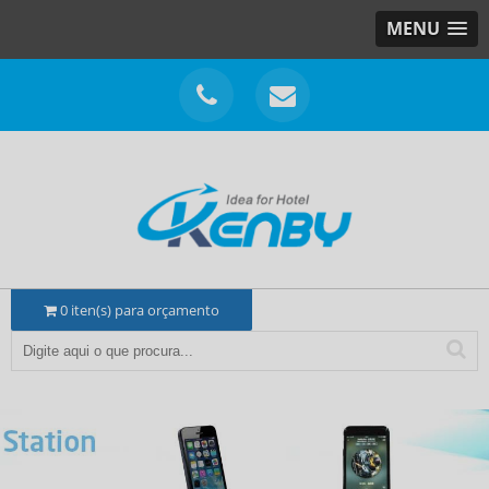
MENU
0
iten(s) para orçamento