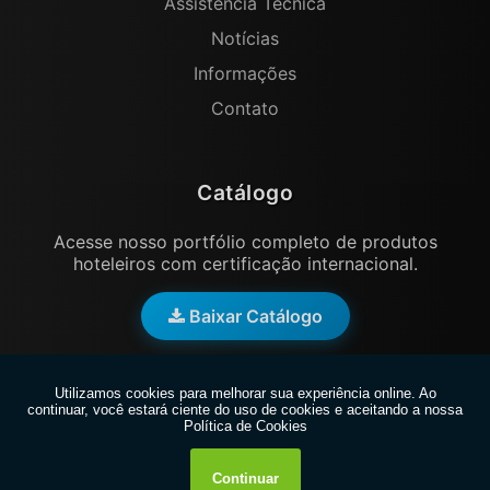
Assistência Técnica
TÁBUA DE PASSAR ROUPA PARA HOTÉIS
Notícias
TREINAMENTO DE EQUIPE EM HOTÉIS: IMPORTÂNCIA + DICAS
Informações
IMPERDÍVEIS
Contato
TUDO O QUE VOCÊ PRECISA SABER PARA MELHORAR SEUS SERVIÇOS
VARAL RETRÁTIL PARA O BANHEIRO DO SEU HOTEL, PRÁTICO E DISCRETO
VIAGENS DE INVERNO - OS MELHORES DESTINOS DO PAÍS
Catálogo
Acesse nosso portfólio completo de produtos
hoteleiros com certificação internacional.
Baixar Catálogo
Copyright © 2026 Kenby Hotelaria. (Lei 9610 de 19/02/1998).
Todos os direitos reservados.
W3C
W3C